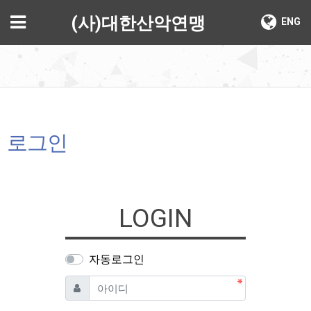
기
메뉴
(사)대한산악연맹
ENG
로그인
LOGIN
자동로그인
필수
아이디