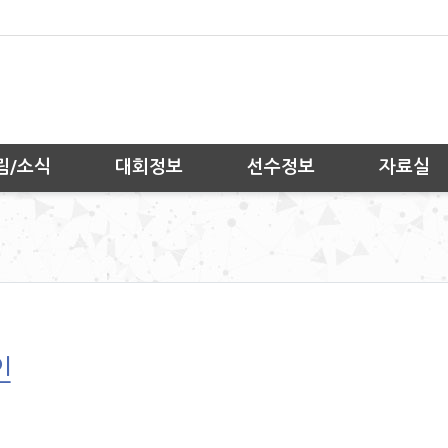
림/소식
대회정보
선수정보
자료실
인