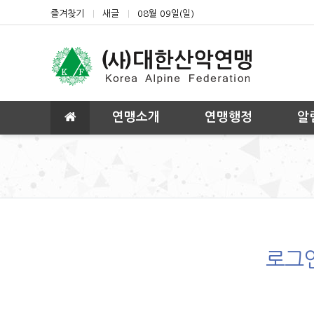
상단 네비
즐겨찾기
새글
08월 09일(일)
메인 메뉴
연맹소개
연맹행정
알
로그