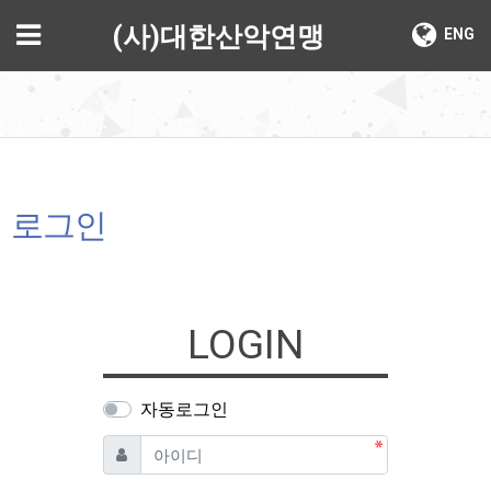
기
메뉴
(사)대한산악연맹
ENG
로그인
LOGIN
자동로그인
필수
아이디