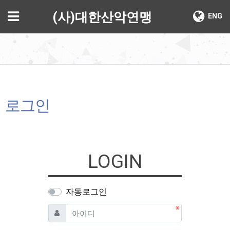
기
메뉴
(사)대한산악연맹
ENG
로그인
LOGIN
자동로그인
필수
아이디