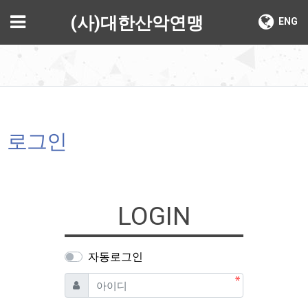
기
메뉴
(사)대한산악연맹
ENG
로그인
LOGIN
자동로그인
필수
아이디