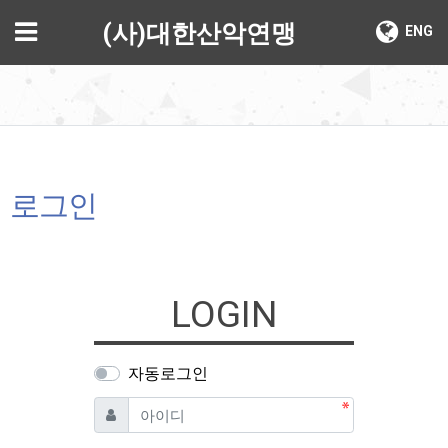
기
메뉴
(사)대한산악연맹
ENG
로그인
LOGIN
자동로그인
필수
아이디