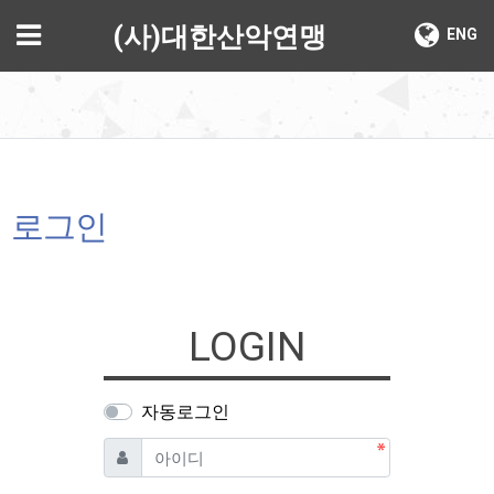
기
메뉴
(사)대한산악연맹
ENG
로그인
LOGIN
자동로그인
필수
아이디