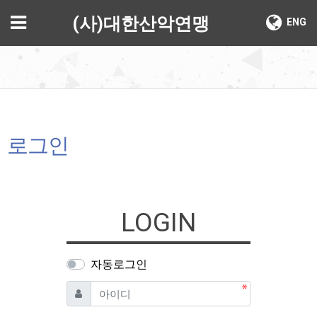
기
메뉴
(사)대한산악연맹
ENG
로그인
LOGIN
자동로그인
필수
아이디