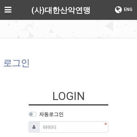
기
메뉴
(사)대한산악연맹
ENG
로그인
LOGIN
자동로그인
필수
아이디