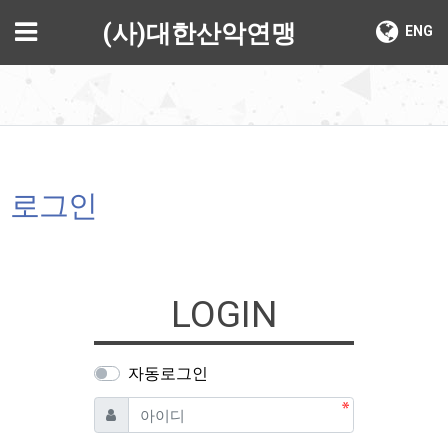
기
메뉴
(사)대한산악연맹
ENG
로그인
LOGIN
자동로그인
필수
아이디