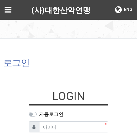
기
메뉴
(사)대한산악연맹
ENG
로그인
LOGIN
자동로그인
필수
아이디