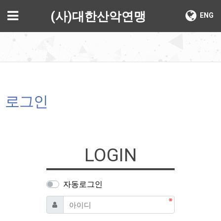
기
메뉴
(사)대한산악연맹
ENG
로그인
LOGIN
자동로그인
필수
아이디