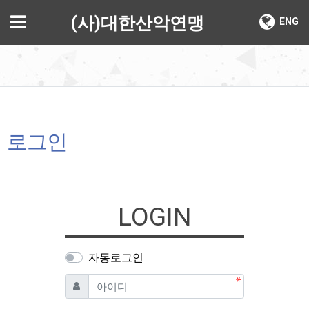
기
메뉴
(사)대한산악연맹
ENG
로그인
LOGIN
자동로그인
필수
아이디