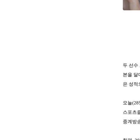
두 선수
본을 
은 성적
오늘
(28
스포츠
중계방