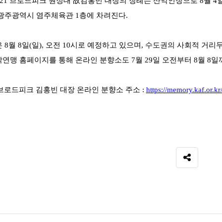
021
브로드피크 원정대
故
김홍빈 대장의 장례는 산악인장으로
8
월
4
광주광역시 염주체육관
1
층에 차려진다
.
은
8
월
8
일
(
일
),
오전
10
시로 예정하고 있으며
,
수도권의 사회적 거리
연맹 홈페이지를 통해 온라인 분향소도
7
월
29
일 오전부터
8
월
8
일
브로드피크 김홍빈 대장 온라인 분향소 주소
:
https://memory.kaf.or.kr
SNS 공유
료