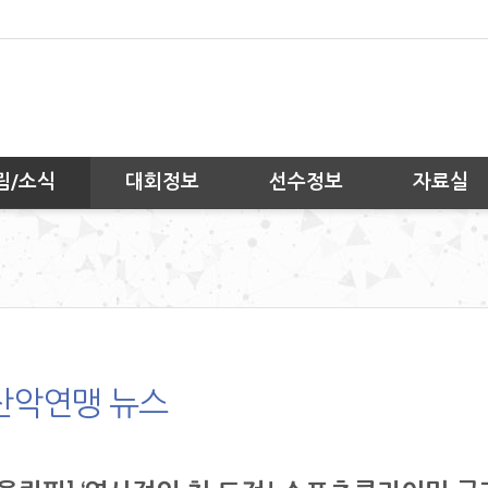
림/소식
대회정보
선수정보
자료실
산악연맹 뉴스