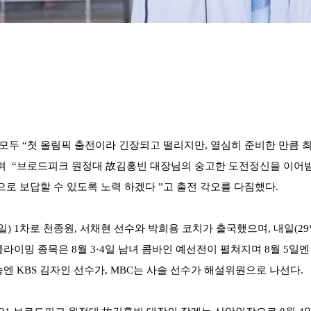
 모두
“
첫 올림픽 출전이라 긴장되고 떨리지만
,
열심히 준비한 만큼 
달며
“
브로드피크 원정대
故
김홍빈 대장님의 숭고한 도전정신을 이어
으로 보답할 수 있도록 노력 하겠다
”
고 출전 각오를 다짐했다
.
일
) 1
차로 천종원
,
서채현 선수와 박희용 코치가 출국했으며
,
내일
(29
클라이밍 종목은
8
월
3·4
일 남녀 콤바인 예선전이 펼쳐지며
8
월
5
일엔
송엔
KBS
김자인 선수가
, MBC
는 사솔 선수가 해설위원으로 나선다
.