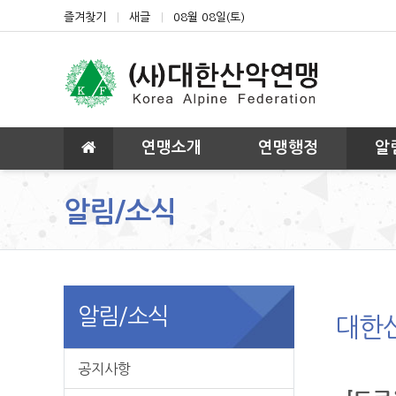
상단 네비
즐겨찾기
새글
08월 08일(토)
메인 메뉴
연맹소개
연맹행정
알
알림/소식
알림/소식
대한
공지사항