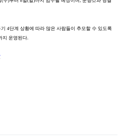
일
(
수
)
부터
8
일
(
일
)
까지 엄수될 예정이며
,
분향소와 영결
두기
4
단계 상황에 따라 많은 사람들이 추모할 수 있도록
까지 운영된다
.
/