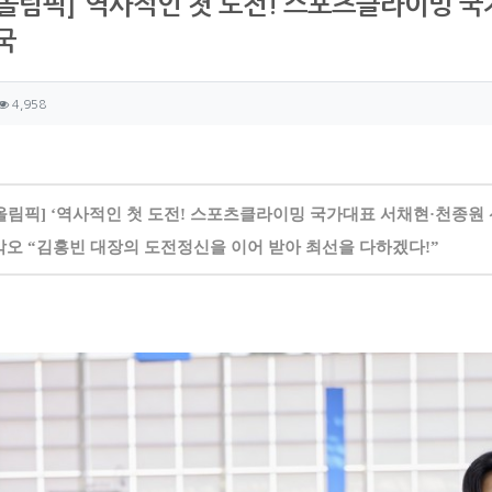
올림픽] ‘역사적인 첫 도전! 스포츠클라이밍 국가
국
자 정보
성
조회
4,958
츠 정보
글
올림픽] ‘역사적인 첫 도전! 스포츠클라이밍 국가대표 서채현·천종원 
각오 “김홍빈 대장의 도전정신을 이어 받아 최선을 다하겠다!”