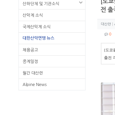
[도쿄
산하단체 및 기관소식
전 출
산악계 소식
작성
작
대산련
국제산악계 소식
컨텐
댓
0
대한산악연맹 뉴스
본문
채용공고
[도쿄
출전 
중계일정
월간 대산련
Alpine News