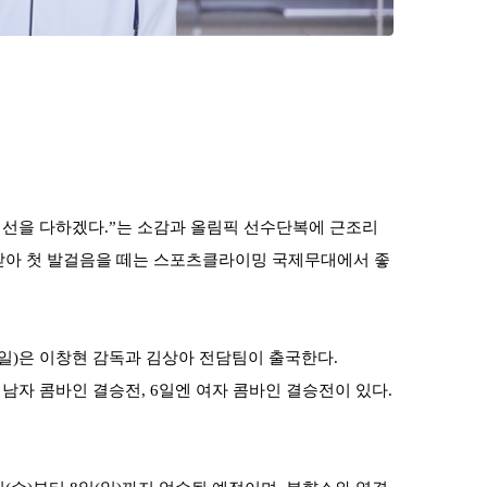
최선을 다하겠다
.”
는 소감과 올림픽 선수단복에 근조리
받아 첫 발걸음을 떼는 스포츠클라이밍
국제무대에서 좋
일
)
은 이창현 감독과 김상아 전담팀이 출국한다
.
 남
자 콤바인 결승전
, 6
일엔 여자 콤바인 결승전이 있다
.