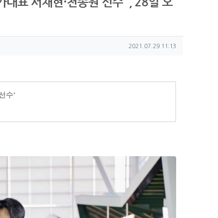
대표 서채현·천종원 선수' , 28일 오
작성일
2021.07.29 11:13
선수’