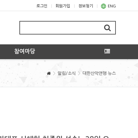
로그인
회원가입
정보찾기
ENG
참여마당
알림/소식
대한산악연맹 뉴스