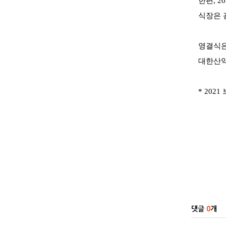
한편
, 2
식장은 
영결식
대한산악
* 2021
관련자
댓글
0
개