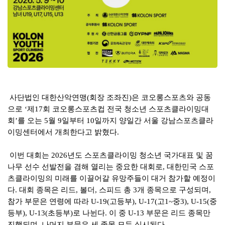
사단법인 대한산악연맹
(
회장 조좌진
)
은 코오롱스포츠와 공동
으로
‘
제
17
회 코오롱스포츠컵 전국 청소년 스포츠클라이밍대
회
’
를 오는
5
월
9
일부터
10
일까지 양일간 서울 강남스포츠클라
이밍센터에서 개최한다고 밝혔다
.
이번 대회는
2026
년도 스포츠클라이밍 청소년 국가대표 및 꿈
나무 선수 선발전을 겸해 열리는 중요한 대회로
,
대한민국 스포
츠클라이밍의 미래를 이끌어갈 유망주들이 대거 참가할 예정이
다
.
대회 종목은 리드
,
볼더
,
스피드 총
3
개 종목으로 구성되며
,
참가 부문은 연령에 따라
U-19(
고등부
), U-17(
고
1~
중
3), U-15(
중
등부
), U-13(
초등부
)
로 나뉜다
.
이 중
U-13
부문은 리드 종목만
진행되며
,
나머지 부문은 세 종목 모두 실시된다
.