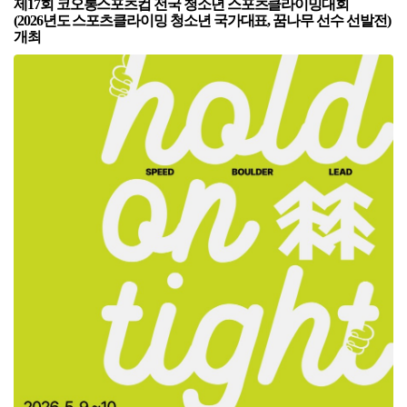
본문
제
17
회 코오롱스포츠컵 전국 청소년 스포츠클라이밍대회
(2026
년도 스포츠클라이밍 청소년 국가대표
,
꿈나무 선수 선발전
)
개최