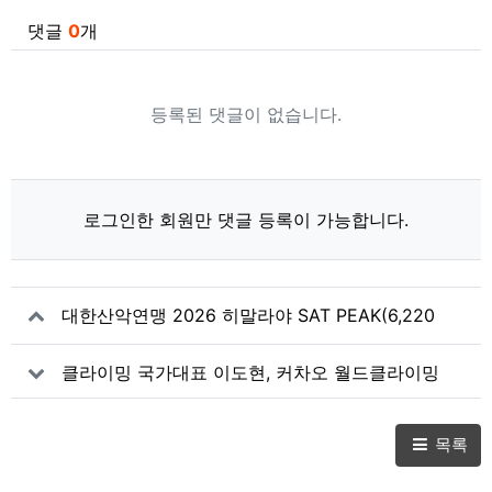
관련자료
댓글
0
개
등록된 댓글이 없습니다.
로그인한 회원만 댓글 등록이 가능합니다.
대한산악연맹 2026 히말라야 SAT PEAK(6,220
m) 원정대 전원 귀국
클라이밍 국가대표 이도현, 커차오 월드클라이밍
시리즈 시즌 첫 볼더대회 은메달 획득... 시즌 초반
상승세 이어가
목록