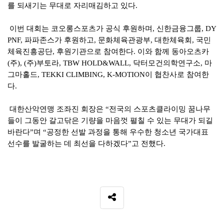
를 되새기는 무대로 자리매김하고 있다
.
이번 대회는 코오롱스포츠가 공식 후원하며
,
신한금융그룹
, DY
PNF,
파파존스가 후원하고
,
문화체육관광부
,
대한체육회
,
국민
체육진흥공단
,
후원기관으로 참여한다
.
이와 함께 동아오츠카
(
주
), (
주
)
부토라
, TBW HOLD&WALL,
닥터모건의학연구소
,
마
그마홀드
, TEKKI CLIMBING, K-MOTION
이 협찬사로 참여한
다
.
대한산악연맹 조좌진 회장은
“
전국의 스포츠클라이밍 꿈나무
들이 그동안 갈고닦은 기량을 마음껏 펼칠 수 있는 무대가 되길
바란다
”
며
“
공정한 선발 과정을 통해 우수한 청소년 국가대표
선수를 발굴하는 데 최선을 다하겠다
”
고 전했다
.
SNS 공유