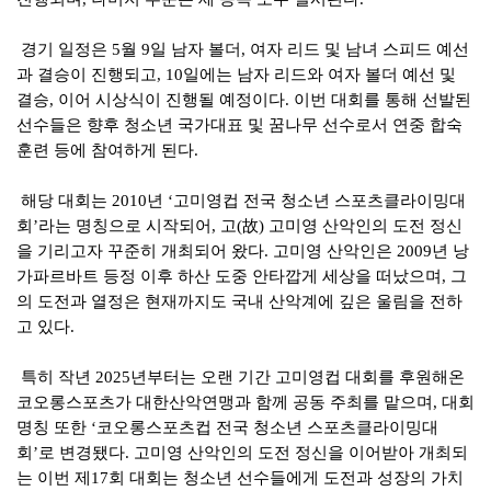
경기 일정은
5
월
9
일 남자 볼더
,
여자 리드 및 남녀 스피드 예선
과 결승이 진행되고
, 10
일에는 남자 리드와 여자 볼더 예선 및
결승
,
이어 시상식이 진행될 예정이다
.
이번 대회를 통해 선발된
선수들은 향후 청소년 국가대표 및 꿈나무 선수로서 연중 합숙
훈련 등에 참여하게 된다
.
해당 대회는
2010
년
‘
고미영컵 전국 청소년 스포츠클라이밍대
회
’
라는 명칭으로 시작되어
,
고
(
故
)
고미영 산악인의 도전 정신
을 기리고자 꾸준히 개최되어 왔다
.
고미영 산악인은
2009
년 낭
가파르바트 등정 이후 하산 도중 안타깝게 세상을 떠났으며
,
그
의 도전과 열정은 현재까지도 국내 산악계에 깊은 울림을 전하
고 있다
.
특히 작년
2025
년부터는 오랜 기간 고미영컵 대회를 후원해온
코오롱스포츠가 대한산악연맹과 함께 공동 주최를 맡으며
,
대회
명칭 또한
‘
코오롱스포츠컵 전국 청소년 스포츠클라이밍대
회
’
로 변경됐다
.
고미영 산악인의 도전 정신을 이어받아 개최되
는 이번 제
17
회 대회는 청소년 선수들에게 도전과 성장의 가치