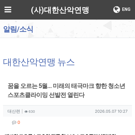
기
메뉴
(사)대한산악연맹
ENG
알림/소식
대한산악연맹 뉴스
꿈을 오르는 5월… 미래의 태극마크 향한 청소년
스포츠클라이밍 선발전 열린다
작성자 정보
작성
조회
작성일
대산련
2026.05.07 10:27
630
컨텐츠 정보
댓글
0