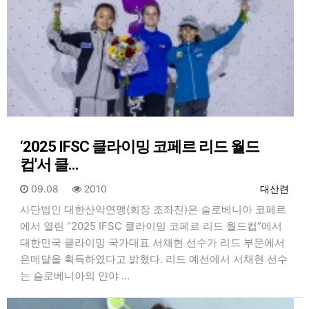
‘2025 IFSC 클라이밍 코페르 리드 월드
컵'서 클…
등록일
조회
등록자
09.08
2010
대산련
사단법인 대한산악연맹(회장 조좌진)은 슬로베니아 코페르
에서 열린 “2025 IFSC 클라이밍 코페르 리드 월드컵”에서
대한민국 클라이밍 국가대표 서채현 선수가 리드 부문에서
은메달을 획득하였다고 밝혔다. 리드 예선에서 서채현 선수
는 슬로베니아의 얀야 …