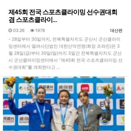
제45회 전국 스포츠클라이밍 선수권대회
겸 스포츠클라이…
등록일
조회
등록자
03.26
1978
대산련
- 28일부터 30일까지, 전북특별자치도 군산시 군산클라이
밍센터에서 열려사단법인 대한산악연맹(회장 조좌진)은 3
월 28일(금)부터 30일(일)까지 3일간 전북특별자치도 군산
시 군산클라이밍센터에서 “제45회 전국 스포츠클라이밍 선
수권대회”를 개최한다고 …