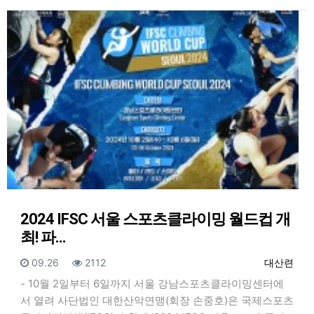
2024 IFSC 서울 스포츠클라이밍 월드컵 개
최! 파…
등록일
조회
등록자
09.26
2112
대산련
- 10월 2일부터 6일까지 서울 강남스포츠클라이밍센터에
서 열려 사단법인 대한산악연맹(회장 손중호)은 국제스포츠