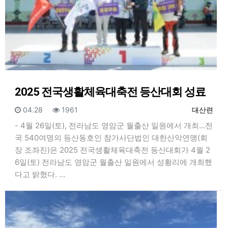
2025 전국생활체육대축전 등산대회 성료
등록일
조회
등록자
04.28
1961
대산련
- 4월 26일(토), 전라남도 영암군 월출산 일원에서 개최...전
국 540여명의 등산동호인 참가사단법인 대한산악연맹(회
장 조좌진)은 2025 전국생활체육대축전 등산대회가 4월 2
6일(토) 전라남도 영암군 월출산 일원에서 성황리에 개최했
다고 밝혔다. …