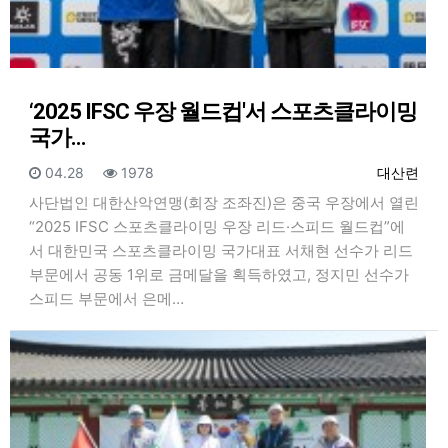
‘2025 IFSC 우장 월드컵'서 스포츠클라이밍
국가…
등록일
조회
등록자
04.28
1978
대산련
사단법인 대한산악연맹(회장 조좌진)은 중국 우장에서 열린
“2025 IFSC 스포츠클라이밍 우장 리드·스피드 월드컵”에
서 대한민국 스포츠클라이밍 국가대표 서채현 선수가 리드
부문에서 공동 1위로 금메달을 획득하였고, 정지민 선수가
스피드 부문에서 은메…