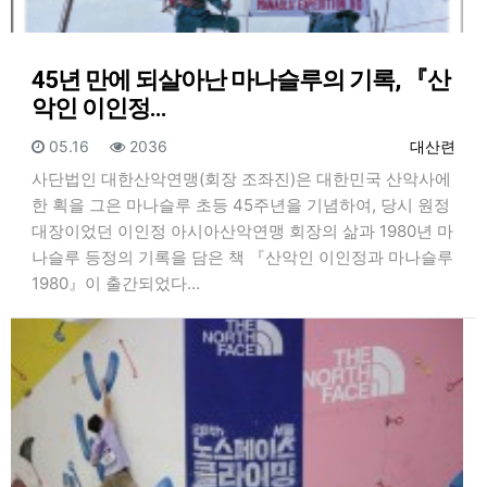
45년 만에 되살아난 마나슬루의 기록, 『산
악인 이인정…
등록일
조회
등록자
05.16
2036
대산련
사단법인 대한산악연맹(회장 조좌진)은 대한민국 산악사에
한 획을 그은 마나슬루 초등 45주년을 기념하여, 당시 원정
대장이었던 이인정 아시아산악연맹 회장의 삶과 1980년 마
나슬루 등정의 기록을 담은 책 『산악인 이인정과 마나슬루
1980』이 출간되었다…