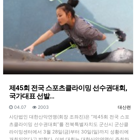
제45회 전국 스포츠클라이밍 선수권대회,
국가대표 선발…
등록일
조회
등록자
04.07
2003
대산련
사단법인 대한산악연맹(회장 조좌진)은 “제45회 전국 스포
츠클라이밍 선수권대회”를 전북특별자치도 군산시 군산클
라이밍센터에서 3월 28일(금)부터 30일(일)까지 성황리에
개최되었다고 밝혔다. 이번 대회는 대한산악연맹이 주최하