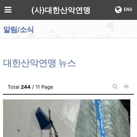
기
메뉴
(사)대한산악연맹
ENG
알림/소식
대한산악연맹 뉴스
조회
Total
244
/ 11 Page
게시판 검