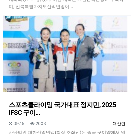
며, 전북특별자치도산악연맹이…
스포츠클라이밍 국가대표 정지민, 2025
IFSC 구이…
등록일
조회
등록자
09.15
2003
대산련
사단법인 대한산악연맹(회장 조좌진)은 중국 구이양에서 열