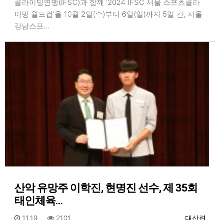
클라이밍연맹(IFSC)과 함께 '2024 IFSC 서울 스포츠클라
이밍 월드컵'을 10월 2일(수)부터 6일(일)까지 5일 간, 서울
강남스포…
산악 유망주 이학진, 현명진 선수, 제 35회
태인체육…
등록일
조회
등록자
11.19
2101
대산련