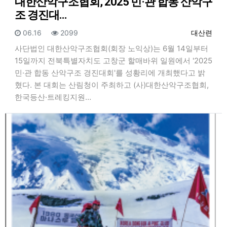
대한산악구조협회, 2025 민·관 합동 산악구
조 경진대…
등록일
조회
등록자
06.16
2099
대산련
사단법인 대한산악구조협회(회장 노익상)는 6월 14일부터
15일까지 전북특별자치도 고창군 할매바위 일원에서 '2025
민·관 합동 산악구조 경진대회'를 성황리에 개최했다고 밝
혔다. 본 대회는 산림청이 주최하고 (사)대한산악구조협회,
한국등산·트레킹지원…