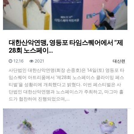
대한산악연맹, 영등포 타임스퀘어에서 “제
28회 노스페이…
등록일
조회
등록자
12.16
2021
대산련
사단법인 대한산악연맹(회장 손중호)은 14일(토) 영등포 타
임스퀘어 아트리움에서 ‘제28회 노스페이스 클라이밍 페스
티벌’을 성황리에 개최했다고 밝혔다. 이번 페스티벌은 사
단법인 대한산악연맹과 노스페이스가 주최하고, 마그마 홀
드가 협찬하여 진행되었으며,…