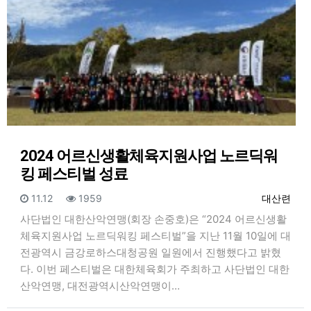
2024 어르신생활체육지원사업 노르딕워
킹 페스티벌 성료
등록일
조회
등록자
11.12
1959
대산련
사단법인 대한산악연맹(회장 손중호)은 “2024 어르신생활
체육지원사업 노르딕워킹 페스티벌”을 지난 11월 10일에 대
전광역시 금강로하스대청공원 일원에서 진행했다고 밝혔
다. 이번 페스티벌은 대한체육회가 주최하고 사단법인 대한
산악연맹, 대전광역시산악연맹이…