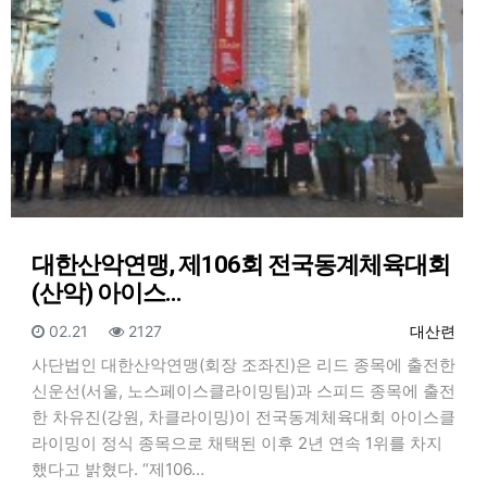
대한산악연맹, 제106회 전국동계체육대회
(산악) 아이스…
등록일
조회
등록자
02.21
2127
대산련
사단법인 대한산악연맹(회장 조좌진)은 리드 종목에 출전한
신운선(서울, 노스페이스클라이밍팀)과 스피드 종목에 출전
한 차유진(강원, 차클라이밍)이 전국동계체육대회 아이스클
라이밍이 정식 종목으로 채택된 이후 2년 연속 1위를 차지
했다고 밝혔다. “제106…