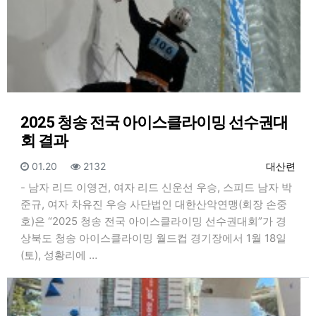
2025 청송 전국 아이스클라이밍 선수권대
회 결과
등록일
조회
등록자
01.20
2132
대산련
- 남자 리드 이영건, 여자 리드 신운선 우승, 스피드 남자 박
준규, 여자 차유진 우승 사단법인 대한산악연맹(회장 손중
호)은 “2025 청송 전국 아이스클라이밍 선수권대회”가 경
상북도 청송 아이스클라이밍 월드컵 경기장에서 1월 18일
(토), 성황리에 …