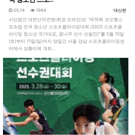
등록일
조회
등록자
05.14
1994
대산련
사단법인 대한산악연맹(회장 조좌진)은 “제16회 코오롱스
포츠컵 전국 청소년 스포츠클라이밍대회 (2025 스포츠클
라이밍 청소년 국가대표, 꿈나무 선수 선발전)”를 5월 10일
(토)부터 11일(일)까지 양일간 서울 강남 스포츠클라이밍센
터에서 성황리에 개최…