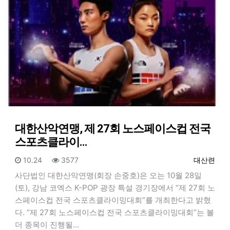
대한산악연맹, 제 27회 노스페이스컵 전국
스포츠클라이…
등록일
조회
등록자
10.24
3577
대산련
사단법인 대한산악연맹(회장 손중호)은 오는 10월 28일
(토), 강남 코엑스 K-POP 광장 특설 경기장에서 “제 27회 노
스페이스컵 전국 스포츠클라이밍대회”를 개최한다고 밝혔
다. “제 27회 노스페이스컵 전국 스포츠클라이밍대회”는 볼
더 종목이 진행될…