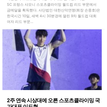
SC 프랑스 샤모니 스포츠클라이밍 월드컵 리드 부문에서
금메달을 획득했다. 사단법인 대한산악연맹(회장 손중호)은
한국시간 10일, 새벽 4시 30분경에 열린 9차 월드컵 대회
여자 리드 부문…
2주 연속 시상대에 오른 스포츠클라이밍 국
가대표 이도현…