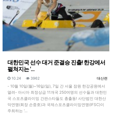
대한민국 선수 대거 준결승 진출! 한강에서
펼쳐지는 '…
등록일
조회
등록자
10.24
3962
대산련
- 10월 10일(월)~16일(일), 7일 간 서울 잠원 한강공원에서
열려- 아시아 최정상급 11개국 250여명의 선수들과 대한민
국 스포츠클라이밍 간판스타들도 총출동! 사단법인 대한산
악연맹(회장 손중호)과 국제스포츠클라이밍연맹(IFSC)이
주최하는 '…