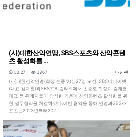
(사)대한산악연맹, SBS스포츠와 산악콘텐
츠 활성화를 …
등록일
조회
등록자
03.27
3967
대산련
(사)대한산악연맹(회장 손중호)는27일 오전, SBS미디어넷
(대표 김계홍)과SBS프리즘타워에서 손중호 회장과 김계홍
대표 등 관계자들이 참석한 가운데 산악콘텐츠 활성화를 위
한 업무협약을 체결하였다.이번 협약을 통해 연맹과SBS스
포츠는2023년부터202…