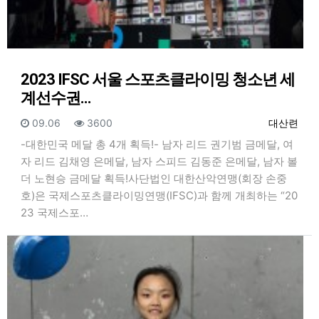
2023 IFSC 서울 스포츠클라이밍 청소년 세
계선수권…
등록일
조회
등록자
09.06
3600
대산련
-대한민국 메달 총 4개 획득!- 남자 리드 권기범 금메달, 여
자 리드 김채영 은메달, 남자 스피드 김동준 은메달, 남자 볼
더 노현승 금메달 획득!사단법인 대한산악연맹(회장 손중
호)은 국제스포츠클라이밍연맹(IFSC)과 함께 개최하는 “20
23 국제스포…