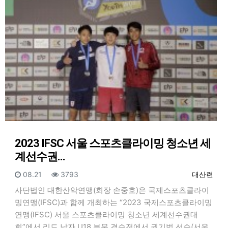
2023 IFSC 서울 스포츠클라이밍 청소년 세
계선수권…
등록일
조회
등록자
08.21
3793
대산련
사단법인 대한산악연맹(회장 손중호)은 국제스포츠클라이
밍연맹(IFSC)과 함께 개최하는 “2023 국제스포츠클라이밍
연맹(IFSC) 서울 스포츠클라이밍 청소년 세계선수권대
회”에서 리드 남자 U18 부문 결승전에서 권기범 선수(서울