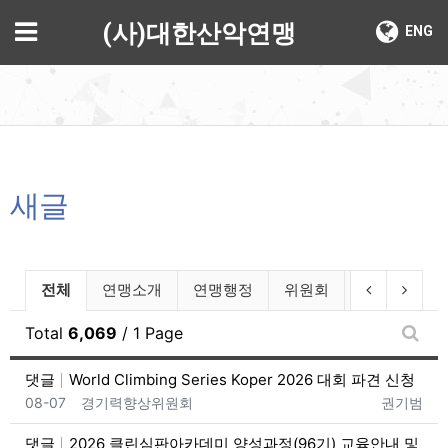
기
메뉴
(사)대한산악연맹
ENG
새글
전체게시물 그룹 목록
이전 그룹
다음 
전체
연맹소개
연맹행정
위원회
자료실
Total
6,069
/ 1 Page
새글
댓글
World Climbing Series Koper 2026 대회 파견 신청
등록일
등록자
08-07
경기력향상위원회
권기범
댓글
2026 클린심판아카데미 양성과정(96기) 교육안내 및 참