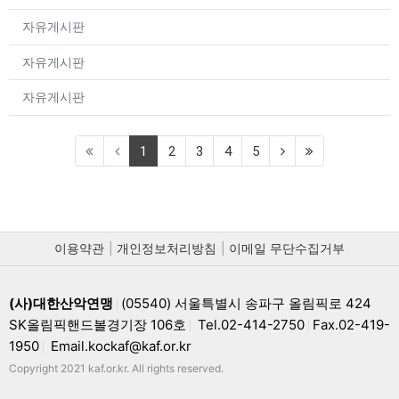
등록일
등
자유게시판
등록일
등
자유게시판
등록일
등
자유게시판
(current)
1
2
3
4
5
이용약관
개인정보처리방침
이메일 무단수집거부
(사)대한산악연맹
(05540) 서울특별시 송파구 올림픽로 424
|
SK올림픽핸드볼경기장 106호
Tel.02-414-2750
Fax.02-419-
|
|
1950
Email.kockaf@kaf.or.kr
|
Copyright 2021 kaf.or.kr. All rights reserved.