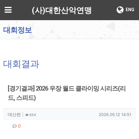
기
메뉴
(사)대한산악연맹
ENG
대회정보
대회결과
[경기결과] 2026 우장 월드 클라이밍 시리즈(리
드, 스피드)
작성자 정보
작성
조회
작성일
대산련
2026.05.12 14:51
654
컨텐츠 정보
댓글
0