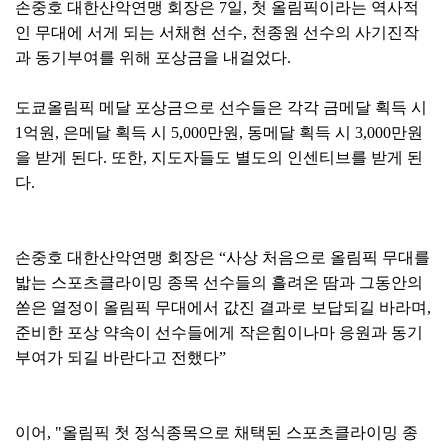
손중호 대한산악연맹 회장은
7
일
,
첫 올림픽이라는 역사적
인 무대에 서게 되는 서채현 선수
,
천종원 선수
의 사기진작
과 동기부여를 위해 포상금을 내걸었다
.
도쿄올림픽 메달 포상금으로 선수들은 각각 금메달 획득 시
1
억원
,
은메달 획득 시
5,000
만원
,
동메달 획득 시
3,000
만원
을 받게 된다
.
또한
,
지도자들도 별도의 인센티브를 받게 된
다
.
손중호 대한산악연맹 회장은
“
사상 처음으로 올림픽 무대를
밟는 스포츠클라이밍 종목 선수들의 흘려온 땀과 그동안의
쏟은 열정이 올림픽 무대에서 값진 결과로 보답되길 바라며
,
준비한 포상 약속이 선수들에게 작은힘이나마 응원과 동기
부여가 되길 바란다고 전했다
”
이어
, "
올림픽 첫 정식종목으로 채택된 스포츠클라이밍 종