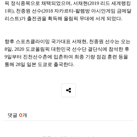
픽 정식종목으로 채택되었으며
,
서채현
(
2019
리드 세계랭킹
1
위
),
천종원 선수
(2018
자카르타
-
팔렘방 아시안게임 금메달
리스트
)
가
출전권을 획득해 올림픽 무대에 서게 되었다
.
향후 스포츠클라이밍 국가대표 서채현
,
천종원 선수는 오는
8
일
, 2020
도쿄올림픽 대한민국 선수단 결단식에 참석한 후
9
일부터 진천선수촌에 입촌하여 최종 기량 점검 훈련 등을
통해
28
일 일본 도쿄로 출국한다
.
SNS 공유
관련자료
댓글
0
개