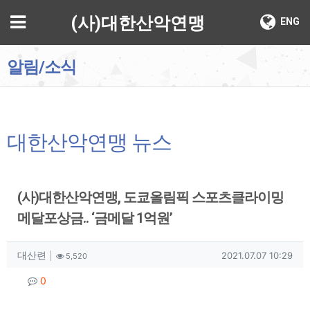
기
메뉴
(사)대한산악연맹
ENG
알림/소식
대한산악연맹 뉴스
(사)대한산악연맹, 도쿄올림픽 스포츠클라이밍
메달포상금.. ‘금메달 1억원’
작성자 정보
작성
조회
작성일
대산련
2021.07.07 10:29
5,520
컨텐츠 정보
댓글
0