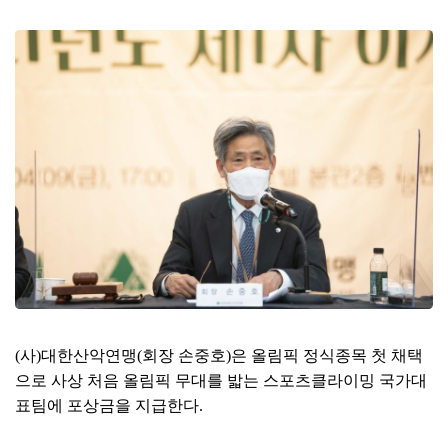
본문
(
사
)
대한산악연맹
(
회장 손중호
)
은 올림픽 정식종목 첫 채택
으로 사상 처음 올림픽 무대를 밟는 스포츠클라이밍 국가대
표팀에 포상금을 지급한다
.