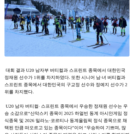
대회 결과
남자부 버티컬과 스프린트 종목에서 대한민국
U20
정재원 선수가
위를 차지하였다
또한 시니어 남
‧
녀 버티컬과
1
.
스프린트 종목에서 대한민국의 구교정 선수와 정예지 선수가
2
위를 차지했다
.
남자 버티컬
‧
스프린트 종목에서 우승한 정재원 선수는 우
U20
승 소감으로
산악스키 종목이
하얼빈 동계 아시안게임 정
“
2025
식종목 및
밀라노
코르티나 동계올림픽 정식 종목으로 채
2026
·
택된 만큼 떠오르고 있는 종목이다
이어
우승하여 기쁘며
많
”
“
,