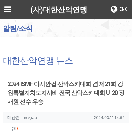
기
메뉴
(사)대한산악연맹
ENG
알림/소식
대한산악연맹 뉴스
2024 ISMF 아시안컵 산악스키대회 겸 제21회 강
원특별자치도지사배 전국 산악스키대회 U-20 정
재원 선수 우승!
작성자 정보
작성
조회
작성일
대산련
2024.03.11 14:52
2,673
컨텐츠 정보
댓글
0