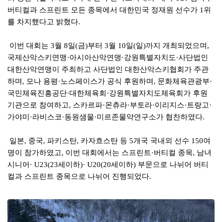
버티컬과 스프린트 모든 종목에서 대한민국 정재원 선수가
위
1
를 차지했다고 밝혔다
.
이번 대회는
월
일
금
부터
월
일
일
까지 개최되었으며
3
8
(
)
3
10
(
)
,
국제산악스키연맹
아시아산악연맹
강원특별자치도
사단법인
·
·
·
대한산악연맹이 주최하고 사단법인 대한산악스키협회가 주관
하며
모나 용평
노스페이스가 공식 후원하며
문화체육관광부
,
·
,
·
국민체육진흥공단
대한체육회
강원특별자치도체육회가 후원
·
·
기관으로 참여하고
스카르파
몬츄라
부토라
이리지스
트랑고
,
·
·
·
·
·
가야미
라비스코
동원샘물
미르존물약연구소가 협찬하였다
·
·
·
.
일본
중국
파키스탄
카자흐스탄 등
개국 국내외 선수
여
,
,
,
5
150
명이 참가하였고
이번 대회에서는 스프린트
버티컬 종목
남녀
,
·
,
시니어
세이하
세이하
부문으로 나뉘어 버티
· U23(23
)· U20(20
)
컬과 스프린트 종목으로 나뉘어 진행되었다
.