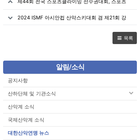
제44회 전국 스포츠클라이밍 선수권대회, 스포츠
클라이밍 스타 선수 총출동
2024 ISMF 아시안컵 산악스키대회 겸 제21회 강
원특별자치도지사배 전국 산악스키대회 개최
목록
알림/소식
공지사항
산하단체 및 기관소식
산악계 소식
국제산악계 소식
대한산악연맹 뉴스