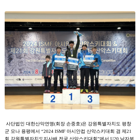
본문
사단법인 대한산악연맹
회장 손중호
은 강원특별자치도 평창
(
)
군 모나 용평에서
아시안컵 산악스키대회 겸 제
“2024 ISMF
21
회 강원특별자치도지사배 전국 산악스키대회
에서
남자부
”
U20