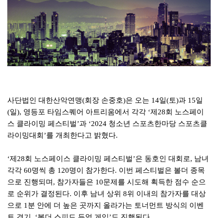
사단법인 대한산악연맹
회장 손중호
은 오는
일
토
과
일
(
)
14
(
)
15
일
영등포 타임스퀘어 아트리움에서 각각
제
회 노스페이
(
),
‘
28
스 클라이밍 페스티벌
과
청소년 스포츠한마당 스포츠클
’
‘2024
라이밍대회
를 개최한다고 밝혔다
’
.
제
회 노스페이스 클라이밍 페스티벌
은 동호인 대회로
남녀
‘
28
’
,
각각
명씩 총
명이 참가한다
이번 페스티벌은 볼더 종목
60
120
.
으로 진행되며
참가자들은
문제를 시도해 획득한 점수 순으
,
10
로 순위가 결정된다
이후 남녀 상위
위 이내의 참가자를 대상
.
8
으로
분 안에 더 높은 곳까지 올라가는 토너먼트 방식의 이벤
1
트 경기
볼더 스피드 듀얼 게임
도 진행된다
, ‘
’
.