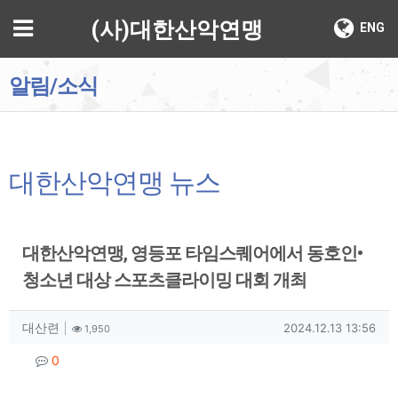
기
메뉴
(사)대한산악연맹
ENG
알림/소식
대한산악연맹 뉴스
대한산악연맹, 영등포 타임스퀘어에서 동호인•
청소년 대상 스포츠클라이밍 대회 개최
작성자 정보
작성
조회
작성일
대산련
2024.12.13 13:56
1,950
컨텐츠 정보
댓글
0