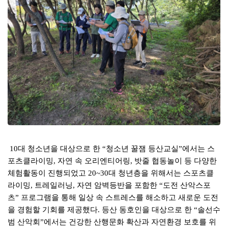
대 청소년을 대상으로 한
청소년 꿀잼 등산교실
에서는 스
10
“
”
포츠클라이밍
자연 속 오리엔티어링
밧줄 협동놀이 등 다양한
,
,
체험활동이 진행되었고
대 청년층을 위해서는 스포츠클
20~30
라이밍
트레일러닝
자연 암벽등반을 포함한
도전 산악스포
,
,
“
츠
프로그램을 통해 일상 속 스트레스를 해소하고 새로운 도전
”
을 경험할 기회를 제공했다
등산 동호인을 대상으로 한
솔선수
.
“
범 산악회
에서는 건강한 산행문화 확산과 자연환경 보호를 위
”