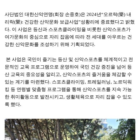
사단법인 대한산악연맹
회장 손중호
은
년
오르락
樂
내
(
)
2024
“
(
)
리락
樂
건강한 산악문화 보급사업
성황리에 종료했다고 밝혔
(
):
”
다
이 사업은 등산과 스포츠클라이밍을 비롯한 산악스포츠가
.
여가문화의 중심으로 자리 잡음에 따라 전 세대를 아우르는 건
강한 산악문화를 조성하기 위해 기획되었다
.
본 사업은 국민이 즐기는 등산 및 산악스포츠를 체계적이고 전
문적인 교육 프로그램으로 운영하여 국민 건강 증진을 넘어 등
산 교육의 중요성을 알리고
산악스포츠의 즐거움을 체감할 수
,
있는 계기를 마련했다
스포츠클라이밍
트레일러닝
노르딕워
.
,
,
킹 등 연령별 맞춤형 프로그램을 통해 산악스포츠를 지속 가능
한 취미활동으로 발전시키고
생활체육으로 자리 잡을 수 있도
,
록 했다
.