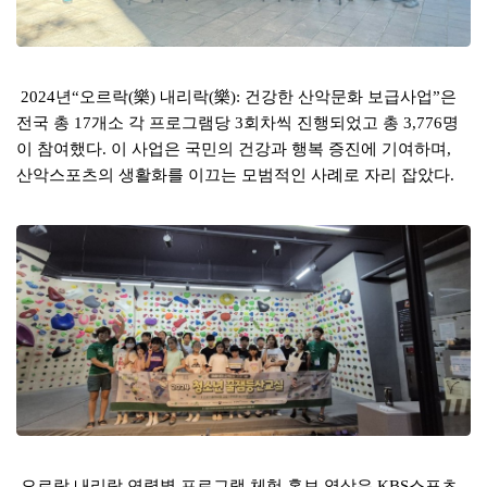
년
오르락
樂
내리락
樂
건강한 산악문화 보급사업
은
2024
“
(
)
(
):
”
전국 총
개소 각 프로그램당
회차씩 진행되었고 총
명
17
3
3,776
이 참여했다
이 사업은 국민의 건강과 행복 증진에 기여하며
.
,
산악스포츠의 생활화를 이끄는 모범적인 사례로 자리 잡았다
.
오르락 내리락 연령별 프로그램 체험 홍보 영상은
스포츠
KBS