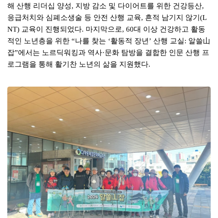
해 산행 리더십 양성
지방 감소 및 다이어트를 위한 건강등산
,
,
응급처치와 심폐소생술 등 안전 산행 교육
흔적 남기지 않기
,
(L
교육이 진행되었다
마지막으로
대 이상 건강하고 활동
NT)
.
, 60
적인 노년층을 위한
나를 찾는
활동적 장년
산행 교실
알쓸
山
“
‘
’
:
잡
에서는 노르딕워킹과 역사
문화 탐방을 결합한 인문 산행 프
”
·
로그램을 통해 활기찬 노년의 삶을 지원했다
.