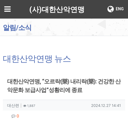
기
메뉴
(사)대한산악연맹
ENG
알림/소식
대한산악연맹 뉴스
대한산악연맹, “오르락(樂) 내리락(樂): 건강한 산
악문화 보급사업”성황리에 종료
작성자 정보
작성
조회
작성일
대산련
2024.12.27 14:41
1,887
컨텐츠 정보
댓글
0