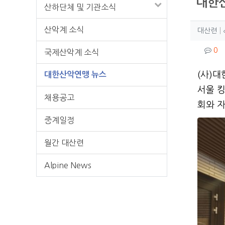
대한산
산하단체 및 기관소식
작성
산악계 소식
작
대산련
컨텐
댓
0
국제산악계 소식
본문
(사)대
대한산악연맹 뉴스
서울 킹
채용공고
회와 
중계일정
월간 대산련
Alpine News