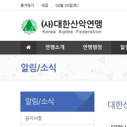
상단 네비
즐겨찾기
새글
08월 08일(토)
메인 메뉴
연맹소개
연맹행정
알
알림/소식
알림/소식
대한
공지사항