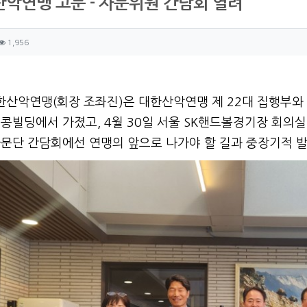
악연맹 고문 - 자문위원 간담회 열려
자 정보
성
조회
1,956
츠 정보
글
한산악연맹(회장 조좌진)은 대한산악연맹 제 22대 집행부와 
콩빌딩에서 가졌고, 4월 30일 서울 SK핸드볼경기장 회의
자문단 간담회에선 연맹의 앞으로 나가야 할 길과 중장기적 