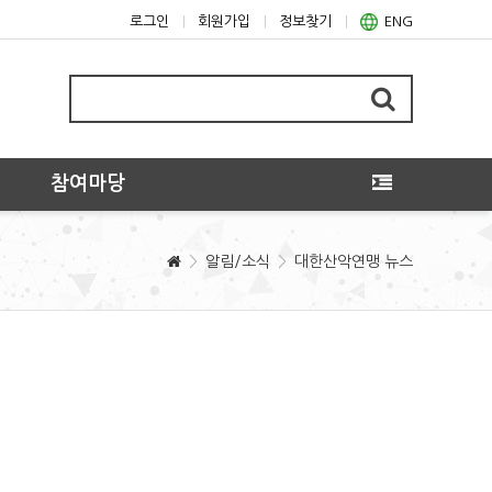
로그인
회원가입
정보찾기
ENG
참여마당
알림/소식
대한산악연맹 뉴스