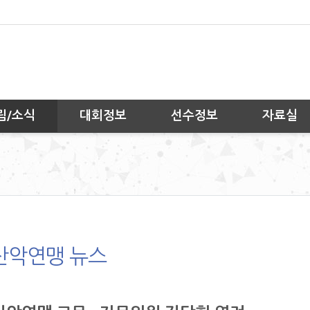
림/소식
대회정보
선수정보
자료실
산악연맹 뉴스