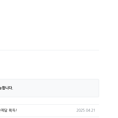
.
능합니다.
작성일
은메달 획득!
2025.04.21