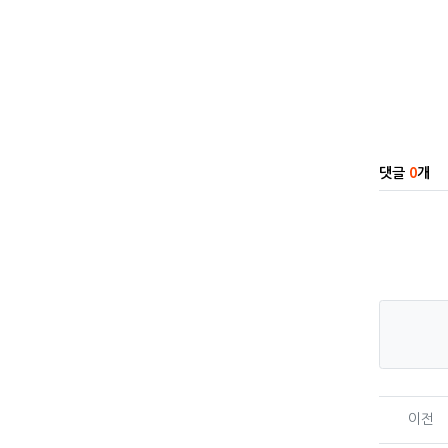
관련자
댓글
0
개
이전