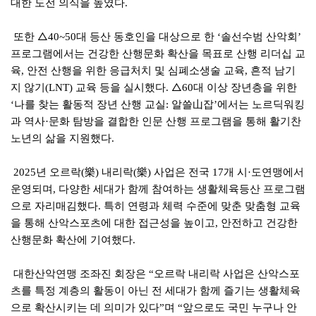
대한 도전 의식을 높였다
.
또한
△
대 등산 동호인을 대상으로 한
솔선수범 산악회
40~50
‘
’
프로그램에서는 건강한 산행문화 확산을 목표로 산행 리더십 교
육
안전 산행을 위한 응급처치 및 심폐소생술 교육
흔적 남기
,
,
지 않기
교육 등을 실시했다
△
대 이상 장년층을 위한
(LNT)
.
60
나를 찾는 활동적 장년 산행 교실
알쓸
山
잡
에서는 노르딕워킹
‘
:
’
과 역사
문화 탐방을 결합한 인문 산행 프로그램을 통해 활기찬
·
노년의 삶을 지원했다
.
년 오르락
樂
내리락
樂
사업은 전국
개 시
도연맹에서
2025
(
)
(
)
17
·
운영되며
다양한 세대가 함께 참여하는 생활체육등산 프로그램
,
으로 자리매김했다
특히 연령과 체력 수준에 맞춘 맞춤형 교육
.
을 통해 산악스포츠에 대한 접근성을 높이고
안전하고 건강한
,
산행문화 확산에 기여했다
.
대한산악연맹 조좌진 회장은
오르락 내리락 사업은 산악스포
“
츠를 특정 계층의 활동이 아닌 전 세대가 함께 즐기는 생활체육
으로 확산시키는 데 의미가 있다
며
앞으로도 국민 누구나 안
”
“