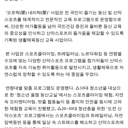
오르락
樂
내리락
樂
사업은 전 국민이 즐기는 등산 및 산악
‘
(
)
(
)’
스포츠를 체계적이고 전문적인 교육 프로그램으로 운영함으로
써
단순한 여가활동을 넘어 국민건강 증진과 올바른 등산 교육
,
의 중요성을 인식하고 산악스포츠의 즐거움을 체감할 수 있도록
기획된 생활체육등산 교육 사업이다
.
본 사업은 스포츠클라이밍
트레일러닝
노르딕워킹 등 연령별
,
,
수요에 맞는 다양한 산악스포츠 프로그램을 참가자들이 산악스
포츠를 지속 가능한 취미활동으로 발전시키고
생활체육으로 자
,
연스럽게 정착할 수 있도록 하는 데 중점을 두었다
.
연령대별 맞춤 프로그램도 운영됐다
△
대 청소년을 대상으
.
10
로 한
청소년 꿀잼 등산교실
에서는 스포츠클라이밍 체험
자연
‘
’
,
속 오리엔티어링
밧줄 협동놀이 등 흥미와 안전을 동시에 고려
,
한 체험형 교육이 진행됐고
△
대 청년층을 위한
도전 산
,
20~30
‘
악스포츠
프로그램에서는 스포츠클라이밍과 트레일러닝
자연
’
,
암벽등반 등을 통해 일상 속 스트레스를 해소하고 산악스포츠에