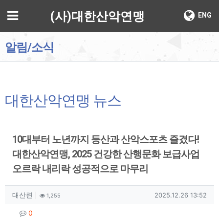
기
메뉴
(사)대한산악연맹
ENG
알림/소식
대한산악연맹 뉴스
10대부터 노년까지 등산과 산악스포츠 즐겼다!
대한산악연맹, 2025 건강한 산행문화 보급사업
오르락 내리락 성공적으로 마무리
작성자 정보
작성
조회
작성일
대산련
2025.12.26 13:52
1,255
컨텐츠 정보
댓글
0