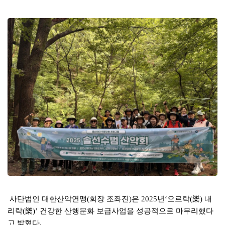
본문
사단법인 대한산악연맹
회장 조좌진
은
년
오르락
樂
내
(
)
2025
‘
(
)
리락
樂
건강한 산행문화 보급사업을 성공적으로 마무리했다
(
)’
고 밝혔다
.