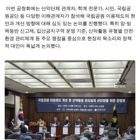
이번 공청회에는 산악단체 관계자
학계 전문가
시민
국립공
,
,
,
원공단 등 다양한 이해관계자가 참석해 국립공원 이용제도의 현
안과 개선 방향에 대해 심도 있는 논의를 진행했다
특히 암
빙
.
·
벽등반 신고제
입산금지구역 운영 기준
산악활동 유형별 안전
,
,
·
환경 관리체계 등 주요 쟁점을 중심으로 현장의 목소리와 정책
적 대안이 폭넓게 논의했다
.