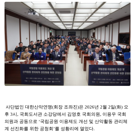
본문
사단법인 대한산악연맹
회장 조좌진
은
년
월
일
화
오
(
)
2026
2
2
(
)
후
시
국회도서관 소강당에서 김영호 국회의원
이용우 국회
3
,
,
의원과 공동으로
국립공원 이용제도 개선 및 산악활동 관리체
‘
계 선진화를 위한 공청회
를 성황리에 열었다
’
.