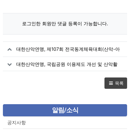
로그인한 회원만 댓글 등록이 가능합니다.
대한산악연맹, 제107회 전국동계체육대회(산악-아
이스클라이밍) 개최 - 리드 여자 신운선 3년 연속
대한산악연맹, 국립공원 이용제도 개선 및 산악활
우승
동 관리체계 선진화를 위한 공청회 개최
목록
알림/소식
공지사항