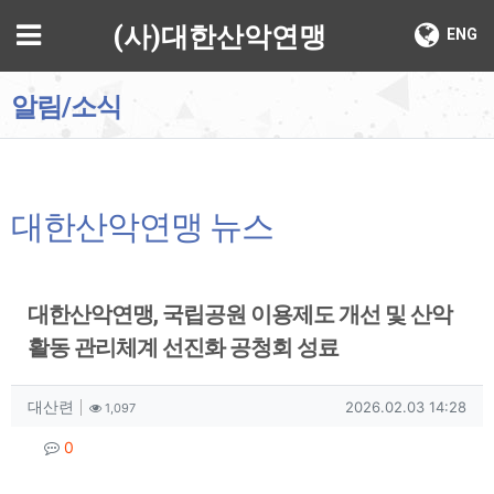
기
메뉴
(사)대한산악연맹
ENG
알림/소식
대한산악연맹 뉴스
대한산악연맹, 국립공원 이용제도 개선 및 산악
활동 관리체계 선진화 공청회 성료
작성자 정보
작성
조회
작성일
대산련
2026.02.03 14:28
1,097
컨텐츠 정보
댓글
0