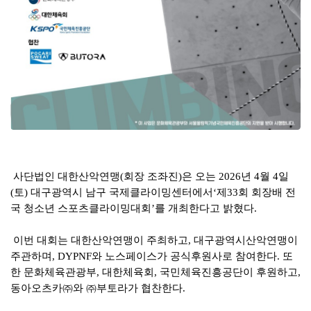
사단법인 대한산악연맹
(
회장 조좌진
)
은 오는
2026
년
4
월
4
일
(
토
)
대구광역시 남구 국제클라이밍센터에서
‘
제
33
회 회장배 전
국 청소년 스포츠클라이밍대회
’
를 개최한다고 밝혔다
.
이번 대회는 대한산악연맹이 주최하고
,
대구광역시산악연맹이
주관하며
, DYPNF와
노스페이스가 공식후원사로 참여한다
.
또
한 문화체육관광부
,
대한체육회
,
국민체육진흥공단이 후원하고
,
동아오츠카
㈜
와
㈜
부토라가 협찬한다
.