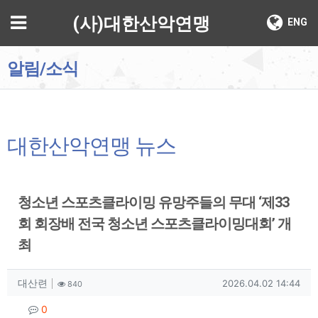
기
메뉴
(사)대한산악연맹
ENG
알림/소식
대한산악연맹 뉴스
청소년 스포츠클라이밍 유망주들의 무대 ‘제33
회 회장배 전국 청소년 스포츠클라이밍대회’ 개
최
작성자 정보
작성
조회
작성일
대산련
2026.04.02 14:44
840
컨텐츠 정보
댓글
0