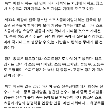
특히 이번 대회는
3
년 만에 다시 개최되는 회장배 대회로
,
청소
년 선수들과 관계자들의 높은 관심과 기대를 모으고 있다
.
제
33
회 회장배 전국 청소년 스포츠클라이밍대회는 전국의 청
소년 선수들이 한자리에 모여 기량을 겨루는 대회로
,
국내 스포
츠클라이밍 유망주 발굴과 저변 확대에 기여할 것으로 기대된
다
.
특히 청소년 선수들이 공정한 경쟁 속에서 실력을 점검하고
,
미래 국가대표로 성장할 수 있는 기반을 마련하는 무대가 될 전
망이다
.
경기 종목은 리드경기와 스피드경기로 나뉘어 진행된다
.
리드
경기는 남녀 각 초등부
(
저학년
),
초등부
(
고학년
),
중등부
,
고등부
로 운영되며
,
스피드경기는 남녀 각 중등부
,
고등부 경기가 펼쳐
질 예정이다
.
특히 지난해 열린
2025
아시아 유스 선수권대회에서 최상원 선
수가 스피드 종목 금메달을
,
정찬진 선수가 볼더 종목 은메달을
,
김규린 선수가 볼더 종목 동메달을 획득하며 국내 청소년 스포
츠클라이밍의 경쟁력을 입증한 만큼
,
이번 대회에서도 유망주들