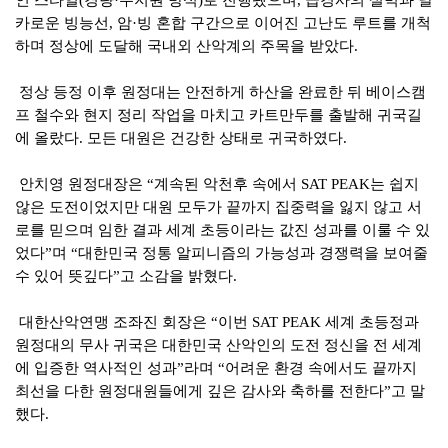
카로운 빙능선
암
빙 혼합 구간으로 이어진 고난도 루트를 개척
,
·
하며 정상에 도달해 국내외 산악계의 주목을 받았다
.
정상 등정 이후 원정대는 안전하게 하산을 완료한 뒤 베이스캠
프 철수와 현지 정리 작업을 마치고 카트만두를 출발해 귀국길
에 올랐다
모든 대원은 건강한 상태로 귀국하였다
.
.
안치영 원정대장은
계속된 악천후 속에서
는 쉽지
“
SAT PEAK
않은 도전이었지만 대원 모두가 끝까지 집중력을 잃지 않고 서
로를 믿으며 임한 결과 세계 초등이라는 값진 성과를 이룰 수 있
었다
며
대한민국 정통 알피니즘의 가능성과 경쟁력을 보여줄
”
“
수 있어 뜻깊다
고 소감을 밝혔다
”
.
대한산악연맹 조좌진 회장은
이번
세계 초등정과
“
SAT PEAK
원정대의 무사 귀국은 대한민국 산악인의 도전 정신을 전 세계
에 입증한 역사적인 성과
라며
어려운 환경 속에서도 끝까지
”
“
최선을 다한 원정대원들에게 깊은 감사와 축하를 전한다
고 말
”
했다
.