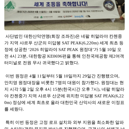
사단법인 대한산악연맹
회장 조좌진
은 네팔 히말라야 칸첸중
(
)
가 지역 샤르푸 산군의 미답봉
세계 최초 등
SAT PEAK(6,220m)
정에 성공한
히말라야
원정대
가
월
일 오
‘2026
SAT PEAK
’
5
10
전
시
분
대한항공
편을 통해 인천국제공항 제
여객
4
23
,
KE0696
2
터미널로 전원 무사 귀국했다고 밝혔다
.
이번 원정은
월
일부터
월
일까지
일간 진행됐으며
4
11
5
10
29
,
안치영 원정대장을 비롯한
명의 대원이 참가했다
원정대는 현
7
.
지 시각
월
일 오후
시
분
한국시간 오후
시
네팔 히말라
5
2
4
15
(
7
),
야 칸첸중가 지역 샤르푸 산군에 위치한 미답봉
SAT PEAK(6,22
정상에 세계 최초로 올라 대한민국 산악사의 새로운 이정표
0m)
를 세웠다
.
특히 이번 등정은 고정 로프 설치와 외부 지원을 최소화한 알파
인 스타일
경량
무지원 방식
로 진행됐으며
급경사의 설벽과 날
(
·
)
,