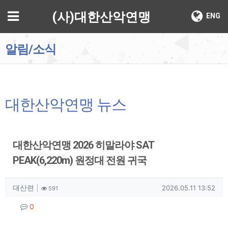
기
메뉴
(사)대한산악연맹
ENG
알림/소식
대한산악연맹 뉴스
대한산악연맹 2026 히말라야 SAT
PEAK(6,220m) 원정대 전원 귀국
작성자 정보
작성
조회
작성일
대산련
2026.05.11 13:52
591
컨텐츠 정보
댓글
0