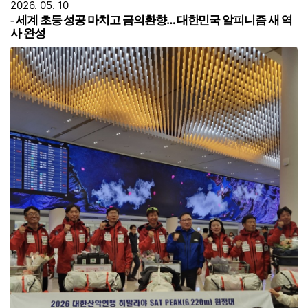
본문
2026. 05. 10
세계 초등 성공 마치고 금의환향
…
대한민국 알피니즘 새 역
-
사 완성