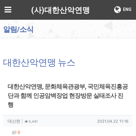
기
메뉴
(사)대한산악연맹
ENG
알림/소식
대한산악연맹 뉴스
대한산악연맹, 문화체육관광부, 국민체육진흥공
단과 함께 인공암벽장업 현장방문 실태조사 진
행
작성자 정보
작성
조회
작성일
대산련
2021.04.22 11:16
5,441
컨텐츠 정보
댓글
0