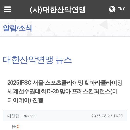
기
메뉴
(사)대한산악연맹
ENG
알림/소식
대한산악연맹 뉴스
2025 IFSC 서울 스포츠클라이밍 & 파라클라이밍
세계선수권대회 D-30 맞아 프레스컨퍼런스(미
디어데이) 진행
작성자 정보
작성
조회
작성일
대산련
2025.08.22 11:20
2,998
컨텐츠 정보
댓글
0