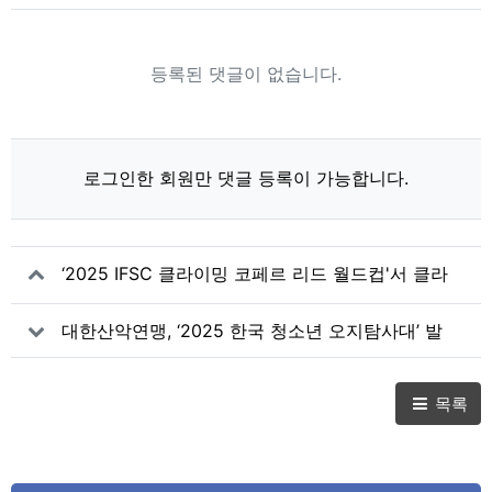
등록된 댓글이 없습니다.
로그인한 회원만 댓글 등록이 가능합니다.
‘2025 IFSC 클라이밍 코페르 리드 월드컵'서 클라
이밍 국가대표 서채현 은메달 획득! -서채현 리드
대한산악연맹, ‘2025 한국 청소년 오지탐사대’ 발
월드컵 시리즈 최종 랭킹 2위
대식 개최
목록