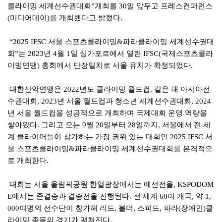
클라이밍 세계선수권대회
개최를
일 앞두고 프레스컨퍼런스
”
30
미디어데이
를 개최했다고 밝혔다
(
)
.
서울 스포츠클라이밍
파라클라이밍 세계선수권대
“2025 IFSC
&
회
는
년
월
일 싱가포르에서 열린
국제스포츠클라
”
2023
4
1
IFSC(
이밍연맹
총회에서 만장일치로 서울 유치가 확정되었다
)
.
대한산악연맹은
년도 클라이밍 월드컵
같은 해 아시아선
2022
,
수권대회
년 서울 월드컵과 청소년 세계선수권대회
, 2023
, 2024
년 서울 월드컵을 성공적으로 개최하며 국제대회 운영 역량을
쌓아왔다
그리고 오는
월
일부터
일까지
서울에서 전 세
.
9
20
28
,
계 클라이머들이 참가하는 가장 권위 있는 대회인
서
2025 IFSC
울 스포츠클라이밍
파라클라이밍 세계선수권대회를 본격적으
&
로 개최한다
.
대회는 서울 올림픽공원 한얼광장에서는 예선전을
, KSPODOM
에서는 준결승과 결승전을 진행된다
전 세계
여 개국
약
E
.
60
,
1,
여명의 선수단이 참가해 리드
볼더
스피드
파라
장애인
클
000
,
,
,
(
)
라이밍 종목의 경기가 펼쳐진다
.