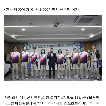
본문
-
전 세계
여 개국
약
여명의 선수단 참가
60
,
1,000
사단법인 대한산악연맹
회장 조좌진
은 오늘
일
목
올림픽
(
)
21
(
)
파크텔 베를린홀에서
서울 스포츠클라이밍
파라
“2025 IFSC
&