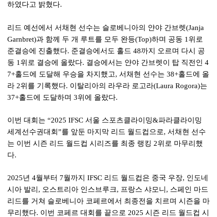
하였다고 밝혔다
.
리드 예선에서 서채현 선수는 슬로베니아의 얀야 간브렛
(Janja
Garnbret)
과 함께 두 개 루트를 모두 완등
(Top)
하며 공동
1
위로
준결승에 진출했다
.
준결승에서도 홀드
48
까지 오르며 다시 공
동
1
위로 결승에 올랐다
.
결승에서는 얀야 간브렛이 탑 직전인
4
7+
홀드에 도달해 우승을 차지했고
,
서채현 선수는
38+
홀드에 올
라
2
위를 기록했다
.
이탈리아의 라우라 로고라
(Laura Rogora)
는
37+
홀드에 도달하며
3
위에 올랐다
.
이번 대회는
“2025 IFSC
서울 스포츠클라이밍
&
파라클라이밍
세계선수권대회
”
를 앞둔 마지막 리드 월드컵으로
,
서채현 선수
는 이번 시즌 리드 월드컵 시리즈를 최종 랭킹
2
위로 마무리했
다
.
2025
년
4
월부터
7
월까지
IFSC
리드 월드컵은 중국 우장
,
인도네
시아 발리
,
오스트리아 인스브루크
,
프랑스 샤모니
,
스페인 마드
리드를 거쳐 슬로베니아 코페르에서 최종전을 치르며 시즌을 마
무리했다
.
이번 코페르 대회를 끝으로
2025
시즌 리드 월드컵 시