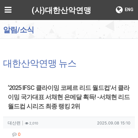
기
메뉴
(사)대한산악연맹
ENG
알림/소식
대한산악연맹 뉴스
‘2025 IFSC 클라이밍 코페르 리드 월드컵'서 클라
이밍 국가대표 서채현 은메달 획득! -서채현 리드
월드컵 시리즈 최종 랭킹 2위
작성자 정보
작성
조회
작성일
대산련
2025.09.08 15:10
2,010
컨텐츠 정보
댓글
0