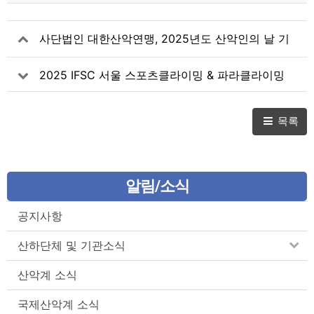
사단법인 대한산악연맹, 2025년도 산악인의 날 기
념식 및 제24회 대한민국 산악상 시상식 개최
2025 IFSC 서울 스포츠클라이밍 & 파라클라이밍
세계선수권대회 D-30 맞아 프레스컨퍼런스(미디
어데이) 진행
목록
알림/소식
공지사항
산하단체 및 기관소식
산악계 소식
국제산악계 소식