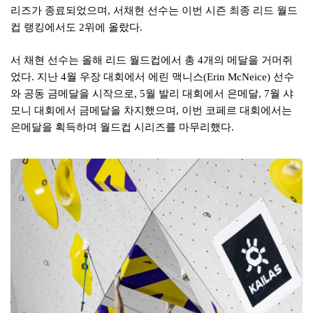
리즈가 종료되었으며
,
서채현 선수는 이번 시즌 최종 리드 월드
컵 랭킹에서도
2
위에 올랐다
.
서 채현 선수는 올해 리드 월드컵에서 총
4
개의 메달을 거머쥐
었다
.
지난
4
월 우장 대회에서 에린 맥니스
(Erin McNeice)
선수
와 공동 금메달을 시작으로
, 5
월 발리 대회에서 은메달
, 7
월 샤
모니 대회에서 금메달을 차지했으며
,
이번 코페르 대회에서는
은메달을 획득하며 월드컵 시리즈를 마무리했다
.