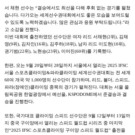
서 채현 선수는
“
결승에서도 최선을 다해 후회 없는 경기를 펼쳤
습니다
.
다가오는 세계선수권대회에서도 좋은 모습을 보여드릴
수 있도록 노력하겠습니다
.
많은 관심과 응원 부탁드립니다
.”
라
고 소감을 전했다
.
이번 대회에 출전하였던 선수단은 여자 리드 서채현
(2
위
),
김채
영
(9
위
),
김자인
(16
위
),
김주하
(18
위
),
남자 리드 이도현
(10
위
),
권기범
(22
위
),
노현승
(23
위
),
이어진
(60
위
)
를 기록했다
.
한편
,
오는
9
월
20
일부터
28
일까지 서울에서 열리는
2025 IFSC
서울 스포츠클라이밍
&
파라클라이밍 세계선수권대회는 전 세계
60
여 개국 약
1,000
명의 선수단이 참가하며
,
리드
,
볼더
,
스피드
,
파라
(
장애인
)
클라이밍 종목의 경기가 펼쳐진다
.
대회는 서울 올
림픽공원 한얼광장에서 예선을
, KSPODOME
에서 준결승과 결
승을 진행한다
.
또한
,
국가대표 클라이밍 스피드 선수단은
9
월
12
일부터
13
일까
지 중국 구이양에서 열리는 스피드 월드컵 시리즈 중 마지막
인
“2025 IFSC
스포츠클라이밍 구이양 스피드 월드컵
”
출전을