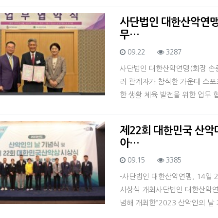
사단법인 대한산악연맹,
무…
등록일
조회
09.22
3287
사단법인 대한산악연맹(회장 손중호
러 관계자가 참석한 가운데 스포
한 생활 체육 발전을 위한 업무
제22회 대한민국 산악
아…
등록일
조회
09.15
3385
-사단법인 대한산악연맹, 14일 
시상식 개최사단법인 대한산악연맹(
념해 개최한“2023 산악인의 날