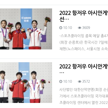
2022 항저우 아시안
선…
등록일
조회
10.10
3609
-스포츠클라이밍 종목 메달 총4
(회장 손중호)은 한국시간 7일
채현(노스페이스, 서울시청 소속
2022 항저우 아시안
…
등록일
조회
10.10
3572
사단법인 대한산악연맹(회장 손중호
기에서 스포츠클라이밍 국가대표 
츠클라이밍 센터에서 열린 202