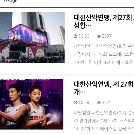
 10 Page
대한산악연맹, 제27
성황…
등록일
조회
10.30
3537
사단법인 대한산악연맹(회장 손중호)
기장에서 “제27회 노스페이스컵
19 팬데믹 이후 4년 만에 개최
대한산악연맹, 제 27
개…
등록일
조회
10.24
3575
사단법인 대한산악연맹(회장 손중호)
설 경기장에서 “제 27회 노스
“제 27회 노스페이스컵 전국 