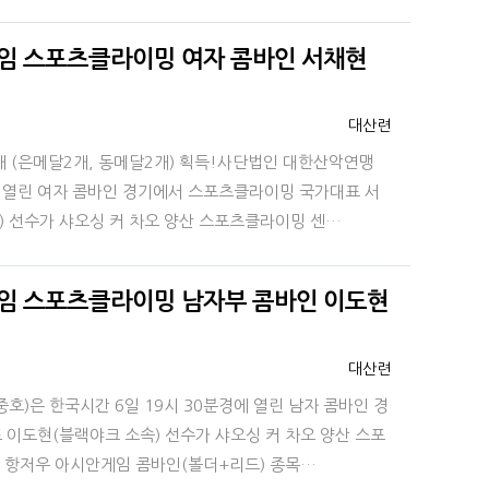
게임 스포츠클라이밍 여자 콤바인 서채현
등록자
대산련
개 (은메달2개, 동메달2개) 획득!사단법인 대한산악연맹
에 열린 여자 콤바인 경기에서 스포츠클라이밍 국가대표 서
) 선수가 샤오싱 커 차오 양산 스포츠클라이밍 센…
게임 스포츠클라이밍 남자부 콤바인 이도현
등록자
대산련
)은 한국시간 6일 19시 30분경에 열린 남자 콤바인 경
이도현(블랙야크 소속) 선수가 샤오싱 커 차오 양산 스포
2 항저우 아시안게임 콤바인(볼더+리드) 종목…