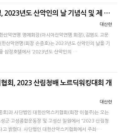
2023년도 산악인의 날 기념식 및 제 …
등록자
대산련
대한산악연맹 명예회장(아시아산악연맹 회장),김영도 고문
대한산악연맹(회장 손중호)는 2023년도 산악인의 날을 기
 서울 삼정호텔에서 ‘2023년도 산악인의 …
회, 2023 산림청배 노르딕워킹대회 개
등록자
대산련
중호)과 사단법인 대한산악스키협회(회장 이철주)는 오는
고성군 고성종합운동장 및 고성산 일원에서 “2023 산림청
다고 밝혔다. 사단법인 대한산악스키협회에서 주최·…