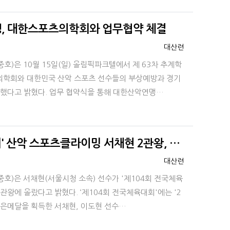
, 대한스포츠의학회와 업무협약 체결
등록자
대산련
)은 10월 15일(일) 올림픽파크텔에서 제 63차 추계학
의학회와 대한민국 산악 스포츠 선수들의 부상예방과 경기
행했다고 밝혔다. 업무 협약식을 통해 대한산악연맹…
' 산악 스포츠클라이밍 서채현 2관왕, …
등록자
대산련
호)은 서채현(서울시청 소속) 선수가 '제104회 전국체육
2관왕에 올랐다고 밝혔다. ‘제104회 전국체육대회'에는 '2
 은메달을 획득한 서채현, 이도현 선수…