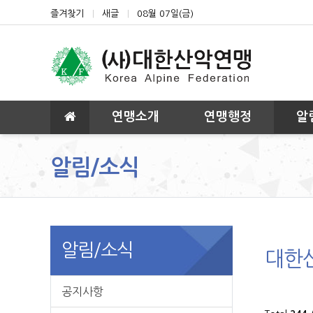
상단 네비
즐겨찾기
새글
08월 07일(금)
메인 메뉴
연맹소개
연맹행정
알
알림/소식
알림/소식
대한
공지사항