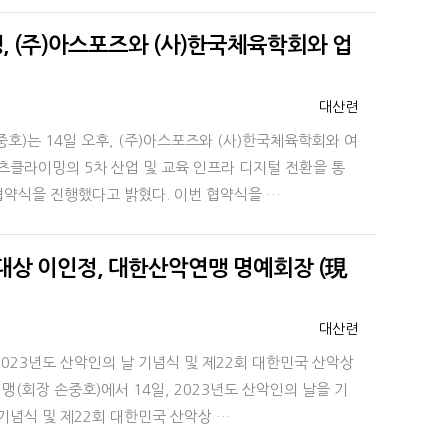
 (주)아스포즈와 (사)한국체육학회와 업
등록자
대산련
)는 14일 오후, (주)아스포즈와 (사)한국체육학회와 여
츠클라이밍의 5차 산업 및 교육 인프라 디지털 전환을 통
 협약식을 진행했다고 밝혔다. 이번 협약식을 …
대상 이인정, 대한산악연맹 명예회장 (現
등록자
대산련
2023년도 산악인의 날 기념식 및 제22회 대한민국 산악상
회장 손중호)에서 14일, 2023년도 산악인의 날을 기
 기념식 및 제22회 대한민국 산악상 …