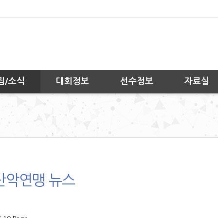
림/소식
대회정보
선수정보
자료실
산악연맹 뉴스