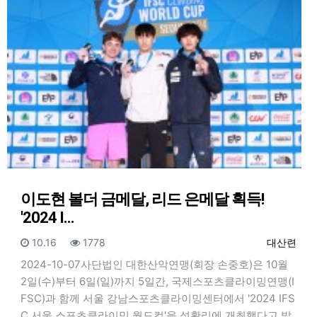
이도현 볼더 금메달, 리드 은메달 획득!
'2024 I…
등록일
조회
등록자
10.16
1778
대산련
2024-10-07사단법인 대한산악연맹(회장 손중호)은 10월
2일(수)부터 6일(일)까지 5일간, 국제스포츠클라이밍연맹(I
FSC)과 함께 서울 강남스포츠클라이밍센터에서 '2024 IFS
C 서울 스포츠클라이밍 월드컵'을 성황리에 개최했다고 밝