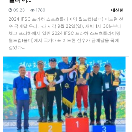
등록일
조회
등록자
09.23
1789
대산련
2024 IFSC 프라하 스포츠클라이밍 월드컵(볼더) 이도현 선
수 금메달!우리나라 시각 9월 22일(일), 새벽 1시 30분부터
체코 프라하에서 열린 2024 IFSC 프라하 스포츠클라이밍
월드컵(볼더)에서 국가대표 이도현 선수가 금메달을 목에
걸었다…