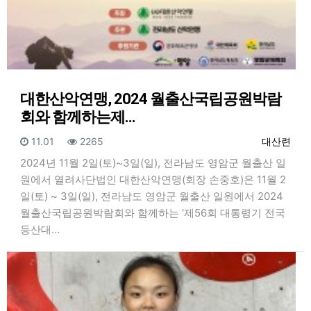
대한산악연맹, 2024 월출산국립공원박람
회와 함께하는제…
등록일
조회
등록자
11.01
2265
대산련
2024년 11월 2일(토)~3일(일), 전라남도 영암군 월출산 일
원에서 열려사단법인 대한산악연맹(회장 손중호)은 11월 2
일(토) ~ 3일(일), 전라남도 영암군 월출산 일원에서 2024
월출산국립공원박람회와 함께하는 ‘제56회 대통령기 전국
등산대…