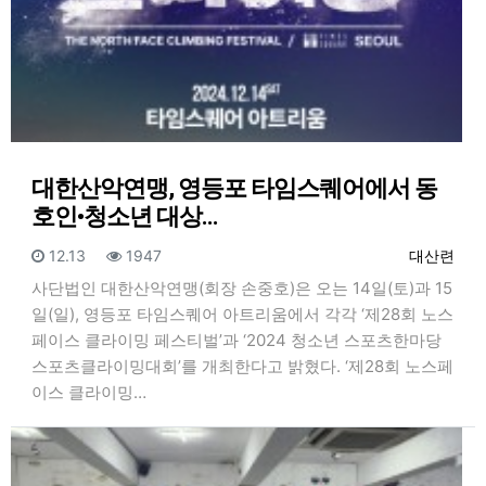
대한산악연맹, 영등포 타임스퀘어에서 동
호인•청소년 대상…
등록일
조회
등록자
12.13
1947
대산련
사단법인 대한산악연맹(회장 손중호)은 오는 14일(토)과 15
일(일), 영등포 타임스퀘어 아트리움에서 각각 ‘제28회 노스
페이스 클라이밍 페스티벌’과 ‘2024 청소년 스포츠한마당
스포츠클라이밍대회’를 개최한다고 밝혔다. ‘제28회 노스페
이스 클라이밍…