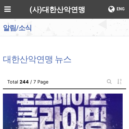
기
메뉴
(사)대한산악연맹
ENG
알림/소식
대한산악연맹 뉴스
게시
Total
244
/ 7 Page
게시판 검