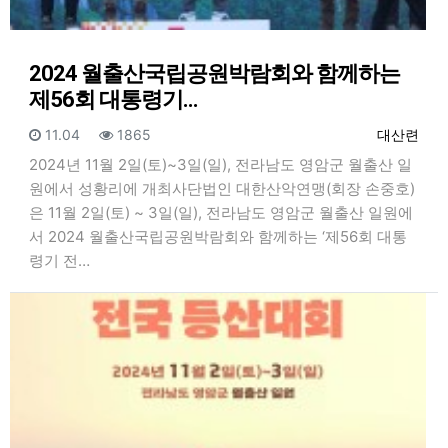
2024 월출산국립공원박람회와 함께하는
제56회 대통령기…
등록일
조회
등록자
11.04
1865
대산련
2024년 11월 2일(토)~3일(일), 전라남도 영암군 월출산 일
원에서 성황리에 개최사단법인 대한산악연맹(회장 손중호)
은 11월 2일(토) ~ 3일(일), 전라남도 영암군 월출산 일원에
서 2024 월출산국립공원박람회와 함께하는 ‘제56회 대통
령기 전…