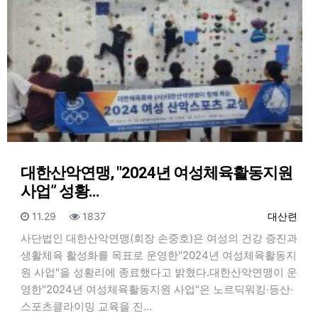
대한산악연맹, "2024년 여성체육활동지원
사업” 성황…
등록일
조회
등록자
11.29
1837
대산련
​사단법인 대한산악연맹(회장 손중호)은 여성의 건강 증진과
생활체육 활성화를 목표로 운영한"2024년 여성체육활동지
원 사업"을 성황리에 종료했다고 밝혔다.대한산악연맹이 운
영한"2024년 여성체육활동지원 사업"은 노르딕워킹·등산·
스포츠클라이밍 교육을 진…