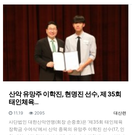
산악 유망주 이학진, 현명진 선수, 제 35회
태인체육…
등록일
조회
등록자
11.19
2095
대산련
사단법인 대한산악연맹(회장 손중호)은 ‘제35회 태인체육
장학금 수여식’에서 산악 종목의 유망주 이학진 선수(17, 인