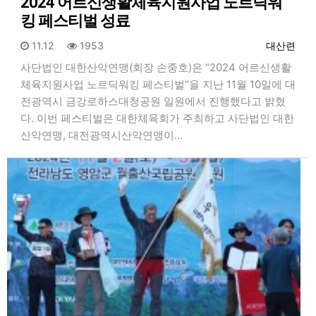
2024 어르신생활체육지원사업 노르딕워
킹 페스티벌 성료
등록일
조회
등록자
11.12
1953
대산련
사단법인 대한산악연맹(회장 손중호)은 “2024 어르신생활
체육지원사업 노르딕워킹 페스티벌”을 지난 11월 10일에 대
전광역시 금강로하스대청공원 일원에서 진행했다고 밝혔
다. 이번 페스티벌은 대한체육회가 주최하고 사단법인 대한
산악연맹, 대전광역시산악연맹이…