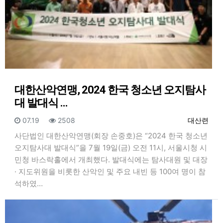
대한산악연맹, 2024 한국 청소년 오지탐사
대 발대식 …
등록일
조회
등록자
07.19
2508
대산련
사단법인 대한산악연맹(회장 손중호)은 “2024 한국 청소년
오지탐사대 발대식”을 7월 19일(금) 오전 11시, 서울시청 시
민청 바스락홀에서 개최했다. 발대식에는 탐사대원 및 대장
· 지도위원을 비롯한 산악인 및 주요 내빈 등 100여 명이 참
석하였…