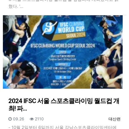
혔다. '…
2024 IFSC 서울 스포츠클라이밍 월드컵 개
최! 파…
등록일
조회
등록자
09.26
2110
대산련
- 10월 2일부터 6일까지 서울 강남스포츠클라이밍센터에