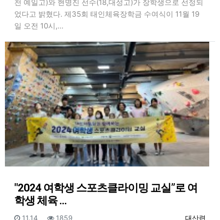
천 예일고)와 현명진 선수(18,대성고)가 장학생으로 선정되
었다고 밝혔다. 제35회 태인체육장학금 수여식이 11월 19
일 오전 10시,…
"2024 여학생 스포츠클라이밍 교실”로 여
학생 체육 …
등록일
조회
등록자
11.14
1859
대산련