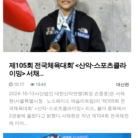
제105회 전국체육대회' <산악-스포츠클라
이밍> 서채…
등록일
조회
등록자
10.17
1846
대산련
2024-10-13사단법인 대한산악연맹(회장 손중호)은 서채
현(서울특별시청 ‧ 노스페이스 애슬리트팀)이 ‘제105회 전
국체육대회' <산악-스포츠클라이밍> 리드, 볼더 종목에서
2관왕에 올랐다고 밝혔다.서채현은 작년 제104회 전국체전
에 이어…