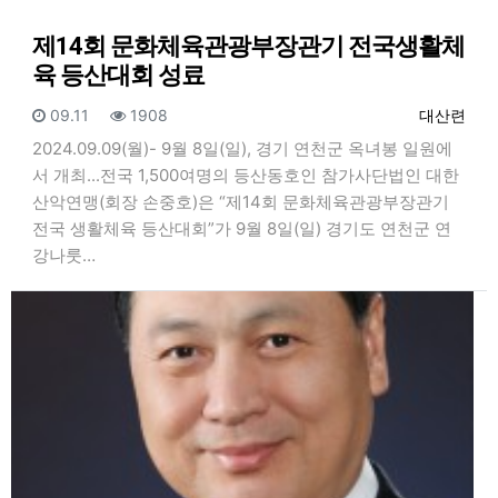
제14회 문화체육관광부장관기 전국생활체
육 등산대회 성료
등록일
조회
등록자
09.11
1908
대산련
2024.09.09(월)- 9월 8일(일), 경기 연천군 옥녀봉 일원에
서 개최...전국 1,500여명의 등산동호인 참가사단법인 대한
산악연맹(회장 손중호)은 “제14회 문화체육관광부장관기
전국 생활체육 등산대회”가 9월 8일(일) 경기도 연천군 연
강나룻…