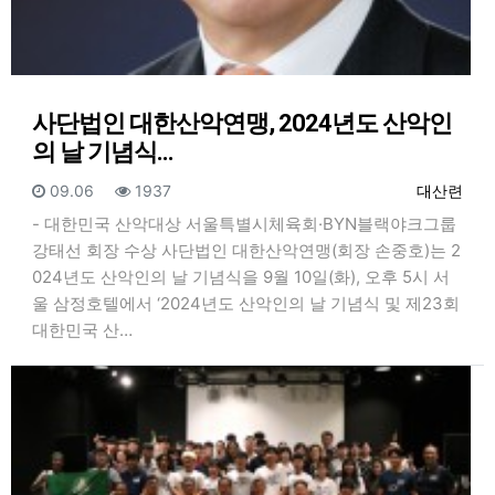
사단법인 대한산악연맹, 2024년도 산악인
의 날 기념식…
등록일
조회
등록자
09.06
1937
대산련
- 대한민국 산악대상 서울특별시체육회·BYN블랙야크그룹
강태선 회장 수상 사단법인 대한산악연맹(회장 손중호)는 2
024년도 산악인의 날 기념식을 9월 10일(화), 오후 5시 서
울 삼정호텔에서 ‘2024년도 산악인의 날 기념식 및 제23회
대한민국 산…