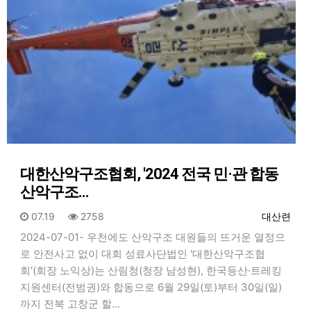
대한산악구조협회, '2024 전국 민·관 합동
산악구조…
등록일
조회
등록자
07.19
2758
대산련
2024-07-01- 우천에도 산악구조 대원들의 뜨거운 열정으
로 안전사고 없이 대회 성료사단법인 '대한산악구조협
회'(회장 노익상)는 산림청(청장 남성현), 한국등산·트레킹
지원센터(전범권)와 합동으로 6월 29일(토)부터 30일(일)
까지 전북 고창군 할…